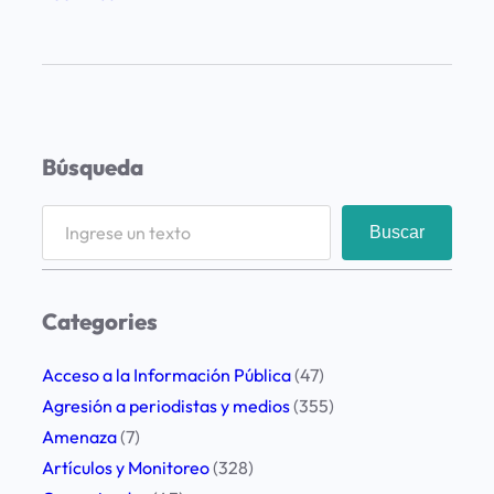
D
u
d
a
s
Búsqueda
s
o
S
Buscar
b
e
r
a
e
r
Categories
l
c
o
h
Acceso a la Información Pública
(47)
s
Agresión a periodistas y medios
(355)
g
Amenaza
(7)
a
Artículos y Monitoreo
(328)
s