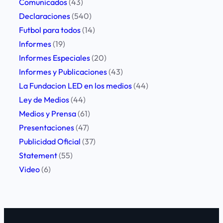
Comunicados
(43)
t
Declaraciones
(540)
o
Futbol para todos
(14)
s
Informes
(19)
d
Informes Especiales
(20)
e
Informes y Publicaciones
(43)
F
La Fundacion LED en los medios
(44)
ú
Ley de Medios
(44)
t
Medios y Prensa
(61)
b
Presentaciones
(47)
o
Publicidad Oficial
(37)
l
Statement
(55)
p
Video
(6)
a
r
a
T