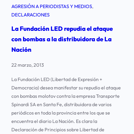
E
n
AGRESIÓN A PERIODISTAS Y MEDIOS
, 
r
s
t
DECLARACIONES
o
t
a
p
e
La Fundación LED repudia el ataque
s
o
r
d
con bombas a la distribuidora de La
r
e
Nación
c
C
i
l
22 marzo, 2013
o
a
n
La Fundación LED (Libertad de Expresión +
r
a
Democracia) desea manifestar su repudio el ataque
í
d
con bombas molotov contra la empresa Transporte
n
a
Spinardi SA en Santa Fe, distribuidora de varios
y
c
periódicos en toda la provincia entre los que se
L
o
encuentra el diario La Nación. Es clara la
a
n
Declaración de Principios sobre Libertad de
N
d