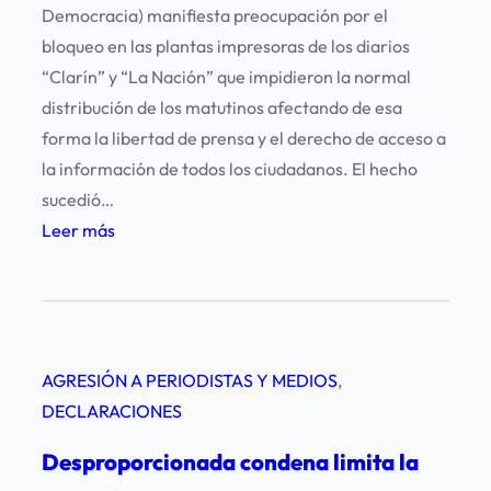
r
Democracia) manifiesta preocupación por el
n
e
bloqueo en las plantas impresoras de los diarios
e
s
“Clarín” y “La Nación” que impidieron la normal
n
p
distribución de los matutinos afectando de esa
S
o
forma la libertad de prensa y el derecho de acceso a
a
n
la información de todos los ciudadanos. El hecho
n
s
sucedió…
t
a
:
Leer más
a
l
B
F
d
l
e
e
o
L
q
a
AGRESIÓN A PERIODISTAS Y MEDIOS
, 
u
N
DECLARACIONES
e
a
a
Desproporcionada condena limita la
c
n