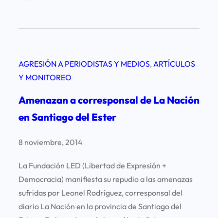
A
m
e
n
AGRESIÓN A PERIODISTAS Y MEDIOS
, 
ARTÍCULOS
a
Y MONITOREO
z
a
Amenazan a corresponsal de La Nación
n
en Santiago del Ester
a
u
8 noviembre, 2014
n
c
La Fundación LED (Libertad de Expresión +
o
Democracia) manifiesta su repudio a las amenazas
r
sufridas por Leonel Rodríguez, corresponsal del
r
diario La Nación en la provincia de Santiago del
e