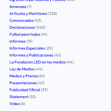
r
t
Amenaza
(7)
e
a
Artículos y Monitoreo
(328)
p
d
Comunicados
(43)
u
d
Declaraciones
(540)
d
e
Futbol para todos
(14)
i
e
Informes
(19)
a
x
Informes Especiales
(20)
e
p
Informes y Publicaciones
(43)
l
r
La Fundacion LED en los medios
(44)
a
e
Ley de Medios
(44)
t
s
Medios y Prensa
(61)
a
i
Presentaciones
(47)
q
ó
Publicidad Oficial
(37)
u
n
Statement
(55)
e
e
Video
(6)
c
n