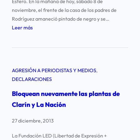
Estero. En la mañana de hoy, sábado 8 de
s
noviembre, el frente de la casa de los padres de
p
Rodríguez amaneció pintado de negro y se…
o
:
Leer más
n
A
s
m
a
e
l
n
d
AGRESIÓN A PERIODISTAS Y MEDIOS
, 
a
e
DECLARACIONES
z
L
a
Bloquean nuevamente las plantas de
a
n
N
Clarín y La Nación
a
a
c
c
27 diciembre, 2013
o
i
r
La Fundación LED (Libertad de Expresión +
ó