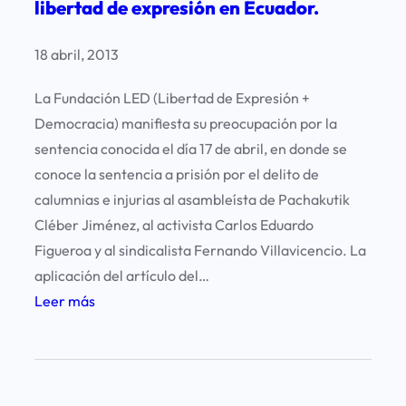
i
libertad de expresión en Ecuador.
n
ó
u
n
18 abril, 2013
e
e
v
La Fundación LED (Libertad de Expresión +
n
a
Democracia) manifiesta su preocupación por la
S
m
sentencia conocida el día 17 de abril, en donde se
a
e
conoce la sentencia a prisión por el delito de
n
n
calumnias e injurias al asambleísta de Pachakutik
t
t
Cléber Jiménez, al activista Carlos Eduardo
i
e
Figueroa y al sindicalista Fernando Villavicencio. La
a
l
aplicación del artículo del…
g
a
:
Leer más
o
s
D
d
p
e
e
l
s
l
a
p