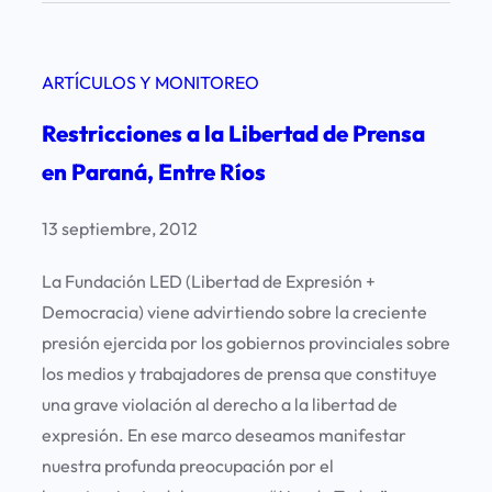
n
f
ARTÍCULOS Y MONITOREO
e
r
Restricciones a la Libertad de Prensa
e
en Paraná, Entre Ríos
n
c
13 septiembre, 2012
i
a
La Fundación LED (Libertad de Expresión +
d
Democracia) viene advirtiendo sobre la creciente
e
presión ejercida por los gobiernos provinciales sobre
p
los medios y trabajadores de prensa que constituye
r
una grave violación al derecho a la libertad de
e
expresión. En ese marco deseamos manifestar
n
nuestra profunda preocupación por el
s