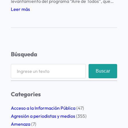
levantamiento del programa “Aire de Todos”, que…
a
:
Leer más
p
R
o
e
r
s
l
t
o
r
Búsqueda
s
i
c
c
S
a
Buscar
c
e
s
i
a
o
o
r
Categories
s
n
c
d
e
h
Acceso a la Información Pública
(47)
e
s
Agresión a periodistas y medios
(355)
F
a
Amenaza
(7)
M