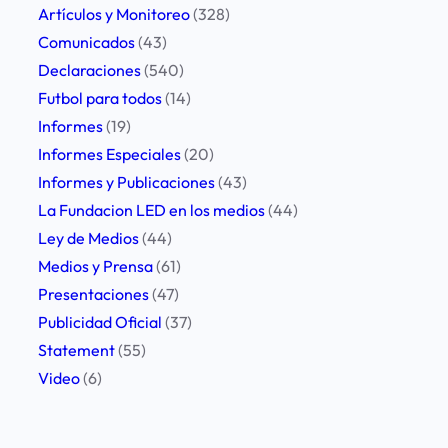
l
Artículos y Monitoreo
(328)
I
a
Comunicados
(43)
d
L
Declaraciones
(540)
e
i
Futbol para todos
(14)
n
b
Informes
(19)
t
e
Informes Especiales
(20)
i
r
Informes y Publicaciones
(43)
d
t
La Fundacion LED en los medios
(44)
a
a
Ley de Medios
(44)
d
d
Medios y Prensa
(61)
y
d
Presentaciones
(47)
D
e
Publicidad Oficial
(37)
i
P
Statement
(55)
a
r
Video
(6)
r
e
i
n
o