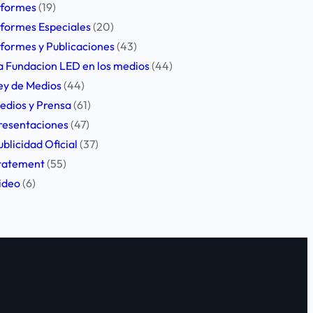
nformes
(19)
nformes Especiales
(20)
nformes y Publicaciones
(43)
a Fundacion LED en los medios
(44)
ey de Medios
(44)
edios y Prensa
(61)
resentaciones
(47)
ublicidad Oficial
(37)
tatement
(55)
ideo
(6)