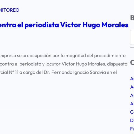
NITOREO
ntra el periodista Víctor Hugo Morales
S
e
a
expresa su preocupación por la magnitud del procedimiento
r
C
ontra el periodista y locutor Víctor Hugo Morales, dispuesta
c
ial N° 11 a cargo del Dr. Fernando Ignacio Saravia en el
h
A
A
A
A
C
D
F