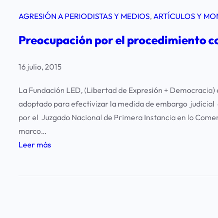
AGRESIÓN A PERIODISTAS Y MEDIOS
, 
ARTÍCULOS Y MO
Preocupación por el procedimiento co
16 julio, 2015
La Fundación LED, (Libertad de Expresión + Democracia) 
adoptado para efectivizar la medida de embargo judicial c
por el Juzgado Nacional de Primera Instancia en lo Comerc
marco…
:
Leer más
P
r
e
o
c