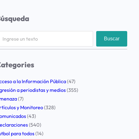
Búsqueda
Buscar
ategories
cceso a la Información Pública
(47)
gresión a periodistas y medios
(355)
menaza
(7)
rtículos y Monitoreo
(328)
omunicados
(43)
eclaraciones
(540)
utbol para todos
(14)