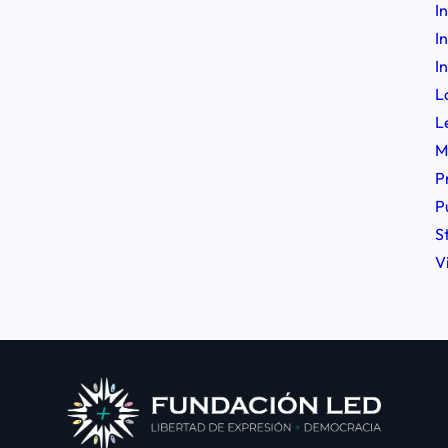
I
I
I
L
L
M
P
P
S
V