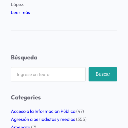
López.
:
Leer más
L
a
F
u
n
Búsqueda
d
a
S
Buscar
c
e
i
a
ó
r
Categories
n
c
L
h
Acceso a la Información Pública
(47)
E
Agresión a periodistas y medios
(355)
D
Amenaza
(7)