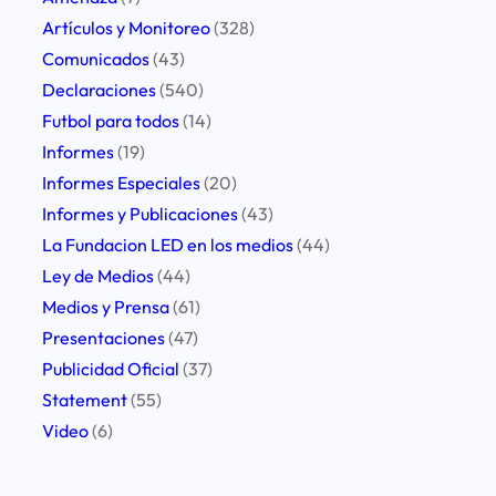
p
Artículos y Monitoreo
(328)
a
Comunicados
(43)
r
Declaraciones
(540)
t
Futbol para todos
(14)
i
Informes
(19)
c
Informes Especiales
(20)
i
Informes y Publicaciones
(43)
p
La Fundacion LED en los medios
(44)
a
Ley de Medios
(44)
r
Medios y Prensa
(61)
á
Presentaciones
(47)
d
Publicidad Oficial
(37)
e
Statement
(55)
l
Video
(6)
a
C