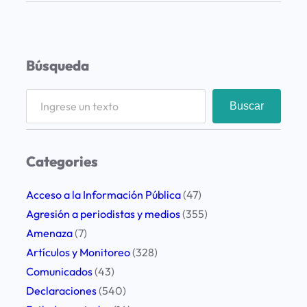
e
o
c
Búsqueda
u
p
S
Buscar
a
e
c
a
i
r
Categories
ó
c
n
h
Acceso a la Información Pública
(47)
p
Agresión a periodistas y medios
(355)
o
Amenaza
(7)
r
Artículos y Monitoreo
(328)
l
Comunicados
(43)
a
Declaraciones
(540)
s