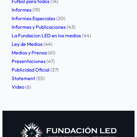
Futbol para todos
(14)
a
Informes
(19)
g
Informes Especiales
(20)
r
Informes y Publicaciones
(43)
e
La Fundacion LED en los medios
(44)
s
Ley de Medios
(44)
i
Medios y Prensa
(61)
o
Presentaciones
(47)
n
Publicidad Oficial
(37)
e
Statement
(55)
s
Video
(6)
a
p
e
r
i
o