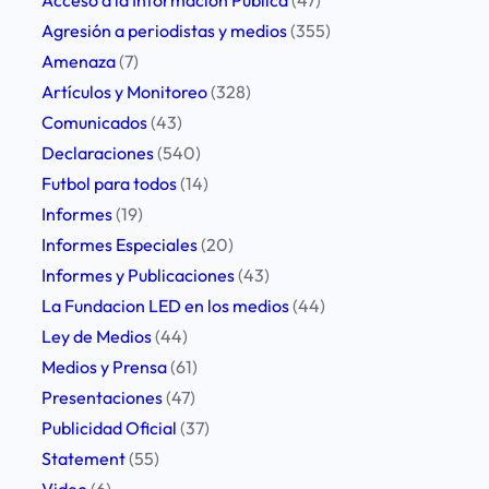
Acceso a la Información Pública
(47)
r
o
Agresión a periodistas y medios
(355)
e
s
Amenaza
(7)
s
t
Artículos y Monitoreo
(328)
i
r
Comunicados
(43)
d
a
Declaraciones
(540)
e
b
Futbol para todos
(14)
n
a
Informes
(19)
t
j
Informes Especiales
(20)
e
a
Informes y Publicaciones
(43)
d
d
La Fundacion LED en los medios
(44)
e
o
Ley de Medios
(44)
l
r
Medios y Prensa
(61)
C
e
Presentaciones
(47)
o
s
Publicidad Oficial
(37)
n
d
Statement
(55)
s
e