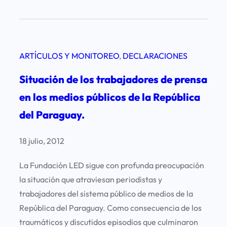
D
i
s
c
ARTÍCULOS Y MONITOREO
, 
DECLARACIONES
r
e
Situación de los trabajadores de prensa
p
en los medios públicos de la República
a
del Paraguay.
n
c
18 julio, 2012
i
a
La Fundación LED sigue con profunda preocupación
c
la situación que atraviesan periodistas y
o
trabajadores del sistema público de medios de la
n
República del Paraguay. Como consecuencia de los
l
traumáticos y discutidos episodios que culminaron