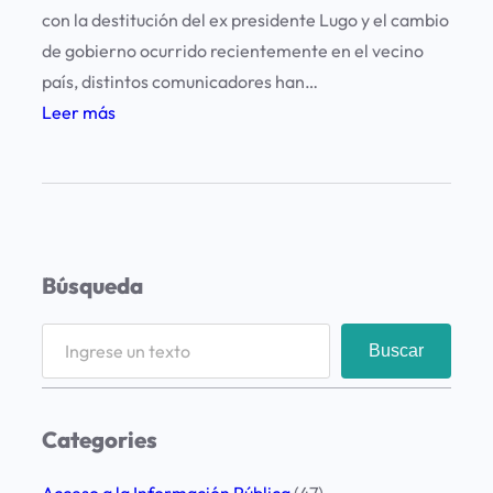
a
con la destitución del ex presidente Lugo y el cambio
d
de gobierno ocurrido recientemente en el vecino
e
país, distintos comunicadores han…
s
:
Leer más
i
S
g
i
n
t
a
u
c
a
i
Búsqueda
c
ó
i
S
n
Buscar
ó
e
d
n
a
e
d
r
l
Categories
e
c
P
l
h