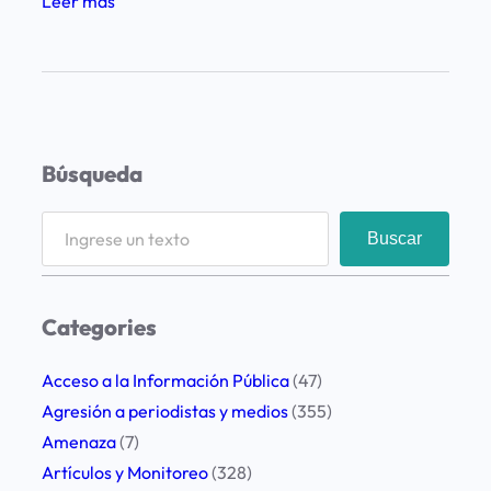
:
Leer más
R
e
p
u
d
Búsqueda
i
o
S
Buscar
a
e
l
a
a
r
Categories
s
c
a
h
Acceso a la Información Pública
(47)
g
Agresión a periodistas y medios
(355)
r
Amenaza
(7)
e
Artículos y Monitoreo
(328)