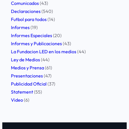
s
Comunicados
(43)
i
Declaraciones
(540)
o
Futbol para todos
(14)
n
Informes
(19)
e
Informes Especiales
(20)
s
Informes y Publicaciones
(43)
s
La Fundacion LED en los medios
(44)
u
Ley de Medios
(44)
f
Medios y Prensa
(61)
r
Presentaciones
(47)
i
Publicidad Oficial
(37)
d
Statement
(55)
a
Video
(6)
s
p
o