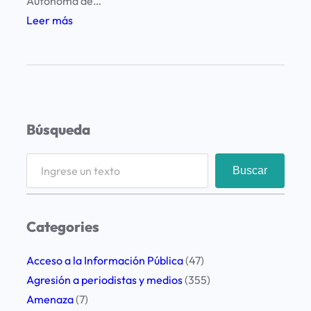
Autónoma de…
:
Leer más
A
t
a
c
a
Búsqueda
n
a
S
Buscar
t
e
r
a
a
r
Categories
b
c
a
h
Acceso a la Información Pública
(47)
j
Agresión a periodistas y medios
(355)
a
Amenaza
(7)