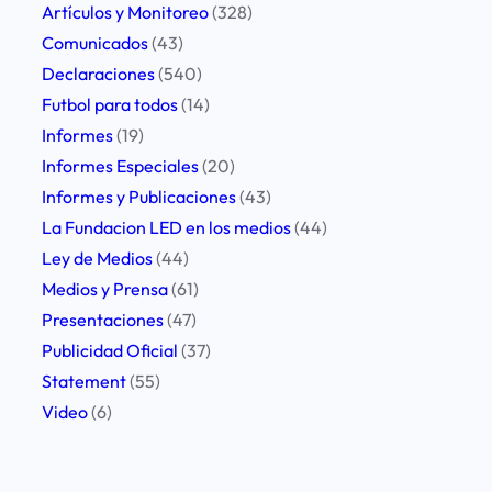
d
Artículos y Monitoreo
(328)
o
Comunicados
(43)
r
Declaraciones
(540)
e
Futbol para todos
(14)
s
Informes
(19)
d
Informes Especiales
(20)
e
Informes y Publicaciones
(43)
p
La Fundacion LED en los medios
(44)
r
Ley de Medios
(44)
e
Medios y Prensa
(61)
n
Presentaciones
(47)
s
Publicidad Oficial
(37)
a
Statement
(55)
d
Video
(6)
u
r