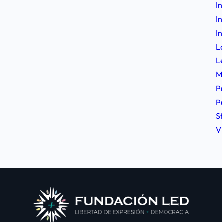
I
I
I
L
L
M
P
P
S
V