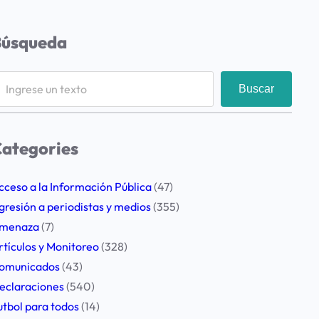
Búsqueda
Buscar
ategories
cceso a la Información Pública
(47)
gresión a periodistas y medios
(355)
menaza
(7)
rtículos y Monitoreo
(328)
omunicados
(43)
eclaraciones
(540)
utbol para todos
(14)