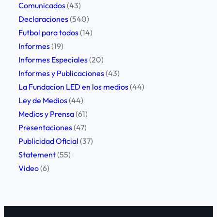
a
Comunicados
(43)
l
Declaraciones
(540)
i
Futbol para todos
(14)
b
Informes
(19)
e
Informes Especiales
(20)
r
Informes y Publicaciones
(43)
t
La Fundacion LED en los medios
(44)
a
Ley de Medios
(44)
d
Medios y Prensa
(61)
d
Presentaciones
(47)
e
Publicidad Oficial
(37)
e
Statement
(55)
x
Video
(6)
p
r
e