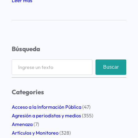
:
Leer más
R
e
s
t
r
Búsqueda
i
c
S
Buscar
c
e
i
a
o
r
Categories
n
c
e
h
Acceso a la Información Pública
(47)
s
Agresión a periodistas y medios
(355)
a
Amenaza
(7)
l
Artículos y Monitoreo
(328)