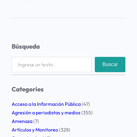
P
r
e
o
c
Búsqueda
u
p
S
Buscar
a
e
c
a
i
r
Categories
ó
c
n
h
Acceso a la Información Pública
(47)
p
Agresión a periodistas y medios
(355)
o
Amenaza
(7)
r
Artículos y Monitoreo
(328)
e