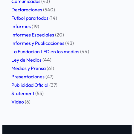
Comunicados
(43)
l
Declaraciones
(540)
c
Futbol para todos
(14)
o
Informes
(19)
n
Informes Especiales
(20)
f
Informes y Publicaciones
(43)
l
La Fundacion LED en los medios
(44)
i
Ley de Medios
(44)
c
Medios y Prensa
(61)
t
Presentaciones
(47)
o
Publicidad Oficial
(37)
e
Statement
(55)
n
Video
(6)
R
a
d
i