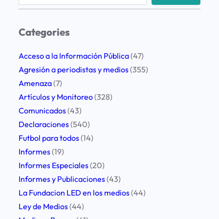
e
a
r
Categories
c
h
Acceso a la Información Pública
(47)
Agresión a periodistas y medios
(355)
Amenaza
(7)
Artículos y Monitoreo
(328)
Comunicados
(43)
Declaraciones
(540)
Futbol para todos
(14)
Informes
(19)
Informes Especiales
(20)
Informes y Publicaciones
(43)
La Fundacion LED en los medios
(44)
Ley de Medios
(44)