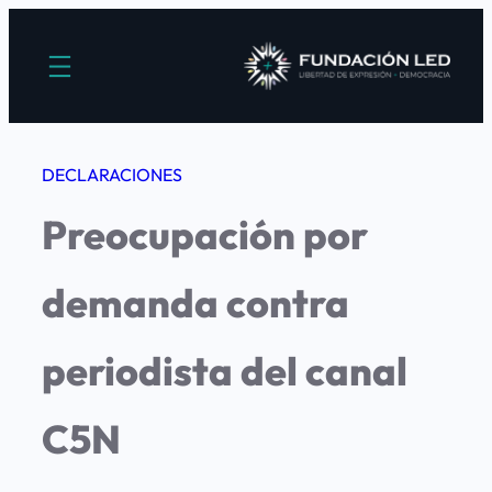
Saltar
al
contenido
DECLARACIONES
Preocupación por
demanda contra
periodista del canal
C5N