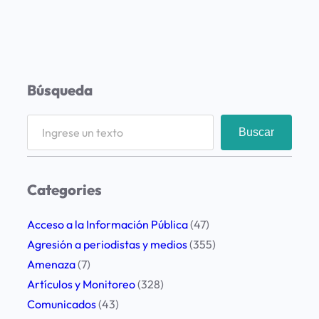
Búsqueda
S
Buscar
e
a
r
Categories
c
h
Acceso a la Información Pública
(47)
Agresión a periodistas y medios
(355)
Amenaza
(7)
Artículos y Monitoreo
(328)
Comunicados
(43)