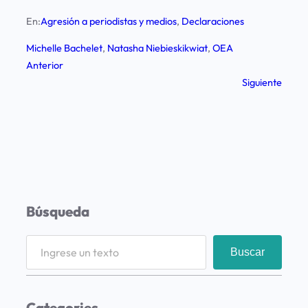
En:
Agresión a periodistas y medios
, 
Declaraciones
Michelle Bachelet
, 
Natasha Niebieskikwiat
, 
OEA
Anterior
Siguiente
Búsqueda
S
Buscar
e
a
r
Categories