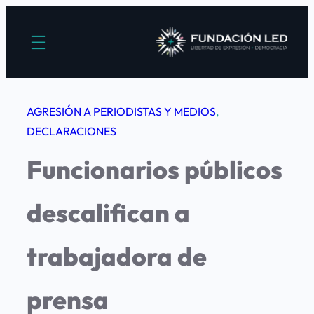
Saltar
al
contenido
AGRESIÓN A PERIODISTAS Y MEDIOS
, 
DECLARACIONES
Funcionarios públicos
descalifican a
trabajadora de
prensa