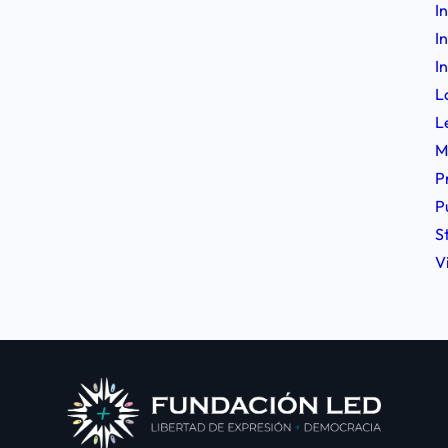
I
I
I
L
L
M
P
P
S
V