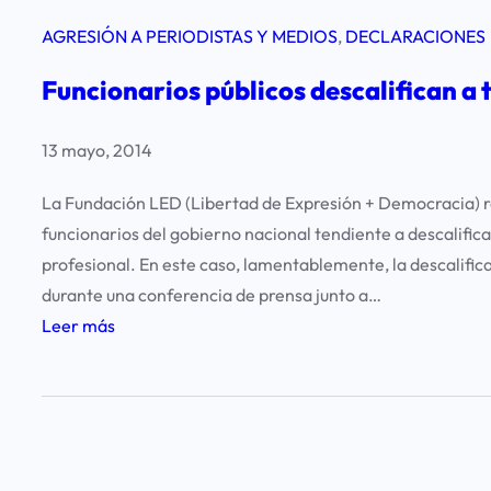
AGRESIÓN A PERIODISTAS Y MEDIOS
, 
DECLARACIONES
Funcionarios públicos descalifican a
13 mayo, 2014
La Fundación LED (Libertad de Expresión + Democracia) re
funcionarios del gobierno nacional tendiente a descalifi
profesional. En este caso, lamentablemente, la descalifica
durante una conferencia de prensa junto a…
:
Leer más
F
u
n
c
i