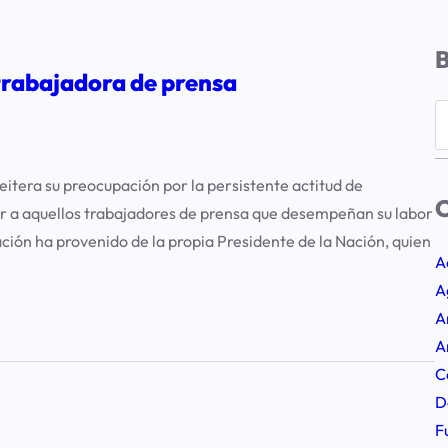
 trabajadora de prensa
S
e
a
itera su preocupación por la persistente actitud de
r
C
car a aquellos trabajadores de prensa que desempeñan su labor
c
ción ha provenido de la propia Presidente de la Nación, quien
h
A
A
A
A
C
D
F