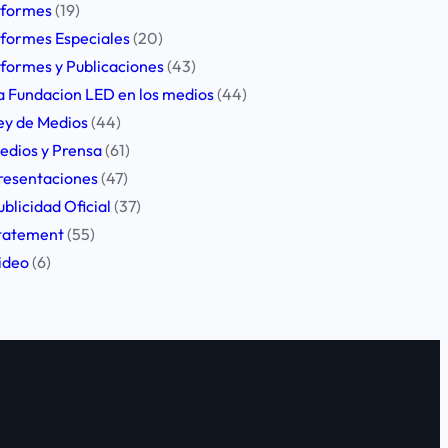
nformes
(19)
nformes Especiales
(20)
nformes y Publicaciones
(43)
a Fundacion LED en los medios
(44)
ey de Medios
(44)
edios y Prensa
(61)
resentaciones
(47)
ublicidad Oficial
(37)
tatement
(55)
ideo
(6)