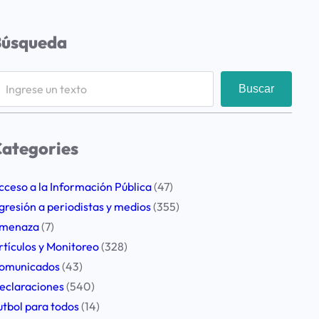
Búsqueda
Buscar
ategories
cceso a la Información Pública
(47)
gresión a periodistas y medios
(355)
menaza
(7)
rtículos y Monitoreo
(328)
omunicados
(43)
eclaraciones
(540)
utbol para todos
(14)