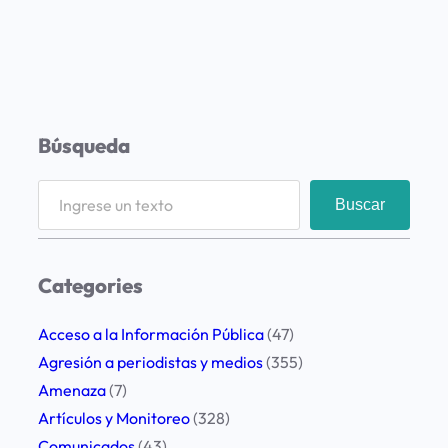
Búsqueda
S
Buscar
e
a
r
Categories
c
h
Acceso a la Información Pública
(47)
Agresión a periodistas y medios
(355)
Amenaza
(7)
Artículos y Monitoreo
(328)
Comunicados
(43)