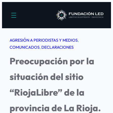
Saltar
al
contenido
AGRESIÓN A PERIODISTAS Y MEDIOS
, 
COMUNICADOS
, 
DECLARACIONES
Preocupación por la
situación del sitio
“RiojaLibre” de la
provincia de La Rioja.