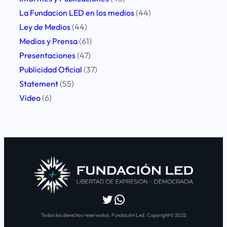
La Fundacion LED en los medios
(44)
Ley de Medios
(44)
Medios y Prensa
(61)
Presentaciones
(47)
Publicidad Oficial
(37)
Statement
(55)
Video
(6)
Twitter
WhatsApp
Todos los derechos reservados. Fundación Led. Copyright© 2022