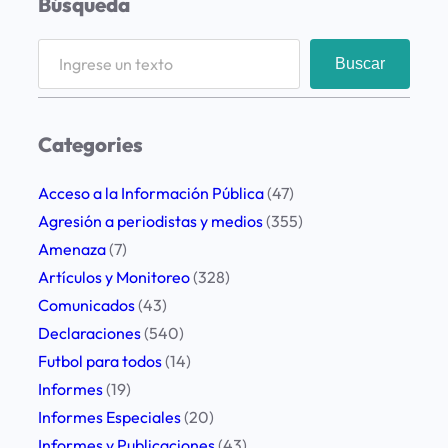
Búsqueda
S
Buscar
e
a
r
Categories
c
h
Acceso a la Información Pública
(47)
Agresión a periodistas y medios
(355)
Amenaza
(7)
Artículos y Monitoreo
(328)
Comunicados
(43)
Declaraciones
(540)
Futbol para todos
(14)
Informes
(19)
Informes Especiales
(20)
Informes y Publicaciones
(43)