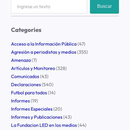
S
Buscar
e
a
r
Categories
c
h
Acceso a la Información Pública
(47)
Agresión a periodistas y medios
(355)
Amenaza
(7)
Artículos y Monitoreo
(328)
Comunicados
(43)
Declaraciones
(540)
Futbol para todos
(14)
Informes
(19)
Informes Especiales
(20)
Informes y Publicaciones
(43)
La Fundacion LED en los medios
(44)