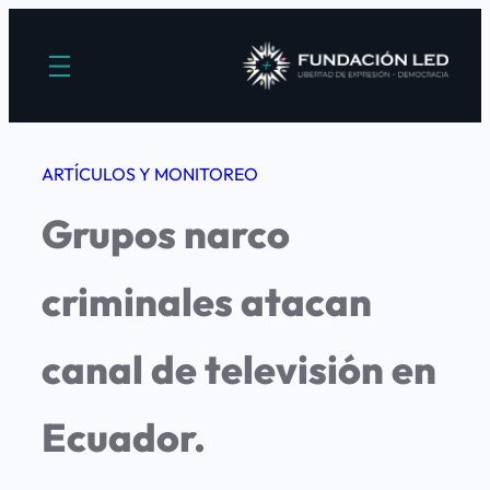
Saltar
al
contenido
ARTÍCULOS Y MONITOREO
Grupos narco
criminales atacan
canal de televisión en
Ecuador.