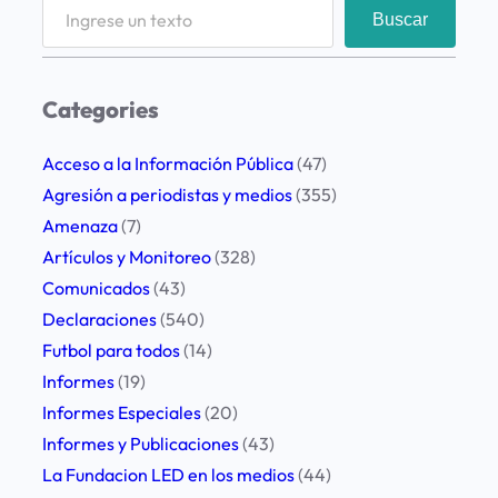
S
Buscar
e
a
r
Categories
c
h
Acceso a la Información Pública
(47)
Agresión a periodistas y medios
(355)
Amenaza
(7)
Artículos y Monitoreo
(328)
Comunicados
(43)
Declaraciones
(540)
Futbol para todos
(14)
Informes
(19)
Informes Especiales
(20)
Informes y Publicaciones
(43)
La Fundacion LED en los medios
(44)