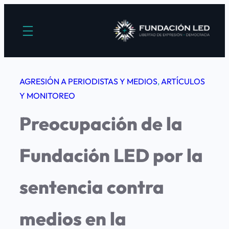
Saltar
al
contenido
AGRESIÓN A PERIODISTAS Y MEDIOS
, 
ARTÍCULOS
Y MONITOREO
Preocupación de la
Fundación LED por la
sentencia contra
medios en la