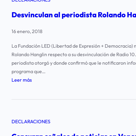
o
a
Desvinculan al periodista Rolando Ha
c
t
16 enero, 2018
o
d
La Fundación LED (Libertad de Expresión + Democracia) ma
e
Rolando Hanglin respecto a su desvinculación de Radio 10. 
c
periodista otorgó y donde confirmó que le notificaron inf
e
programa que…
n
:
Leer más
s
D
u
e
r
s
a
v
d
DECLARACIONES
i
e
n