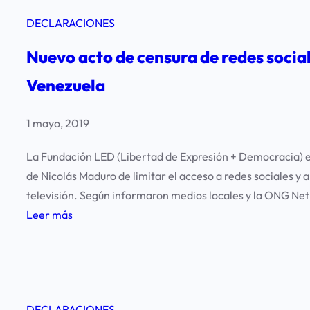
DECLARACIONES
Nuevo acto de censura de redes socia
Venezuela
1 mayo, 2019
La Fundación LED (Libertad de Expresión + Democracia) e
de Nicolás Maduro de limitar el acceso a redes sociales y 
televisión. Según informaron medios locales y la ONG Net
:
Leer más
N
u
e
v
DECLARACIONES