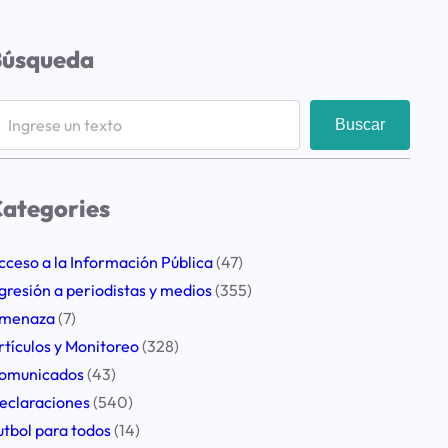
Búsqueda
Buscar
ategories
cceso a la Información Pública
(47)
gresión a periodistas y medios
(355)
menaza
(7)
rtículos y Monitoreo
(328)
omunicados
(43)
eclaraciones
(540)
utbol para todos
(14)