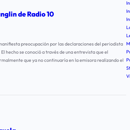
I
I
nglin de Radio 10
I
L
L
M
nifiesta preocupación por las declaraciones del periodista
P
El hecho se conoció a través de una entrevista que el
P
ormalmente que ya no continuaría en la emisora realizando el
S
V