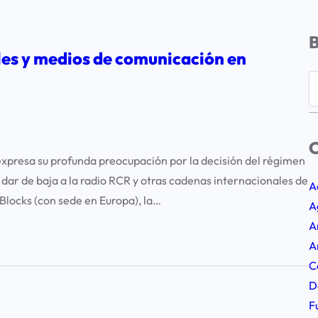
les y medios de comunicación en
S
e
a
r
C
c
xpresa su profunda preocupación por la decisión del régimen
h
a dar de baja a la radio RCR y otras cadenas internacionales de
A
Blocks (con sede en Europa), la…
A
A
A
C
D
F