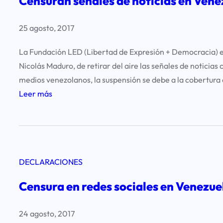
Censuran señales de noticias en Vene
r
c
e
u
25 agosto, 2017
d
l
e
a
La Fundación LED (Libertad de Expresión + Democracia) e
s
n
Nicolás Maduro, de retirar del aire las señales de notici
s
a
medios venezolanos, la suspensión se debe a la cobertura 
o
l
:
Leer más
c
p
C
i
e
e
a
r
n
l
i
s
e
o
DECLARACIONES
u
s
d
r
y
Censura en redes sociales en Venezue
i
a
m
s
n
e
24 agosto, 2017
t
s