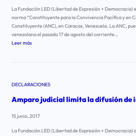
d
a
e
La Fundación LED (Libertad de Expresión + Democracia) e
i
R
ñ
norma “Constituyente para la Convivencia Pacífica y en C
o
o
a
Constituyente (ANC), en Caracas, Venezuela. La ANC, pues
s
l
l
venezolana el pasado 17 de agosto del corriente…
d
a
e
:
Leer más
e
n
s
C
c
d
d
e
o
o
e
n
m
H
n
s
u
a
o
DECLARACIONES
u
n
n
t
r
i
g
Amparo judicial limita la difusión de 
i
a
c
l
c
e
a
i
15 junio, 2017
i
n
c
n
a
r
i
La Fundación LED (Libertad de Expresión + Democracia) d
d
s