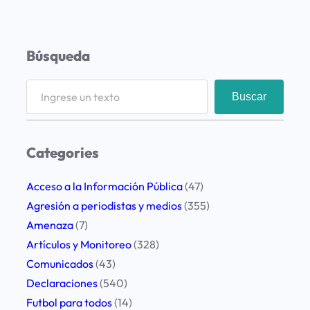
Búsqueda
S
Buscar
e
a
r
Categories
c
h
Acceso a la Información Pública
(47)
Agresión a periodistas y medios
(355)
Amenaza
(7)
Artículos y Monitoreo
(328)
Comunicados
(43)
Declaraciones
(540)
Futbol para todos
(14)