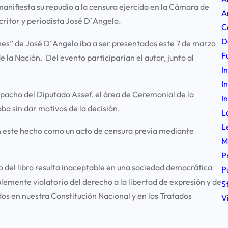
nifiesta su repudio a la censura ejercida en la Cámara de
A
scritor y periodista José D´Angelo.
C
D
ones” de José D´Angelo iba a ser presentados este 7 de marzo
F
e la Nación. Del evento participarían el autor, junto al
I
I
spacho del Diputado Assef, el área de Ceremonial de la
I
a sin dar motivos de la decisión.
L
L
ron este hecho como un acto de censura previa mediante
M
P
o del libro resulta inaceptable en una sociedad democrática
P
lemente violatorio del derecho a la libertad de expresión y de
S
os en nuestra Constitución Nacional y en los Tratados
V