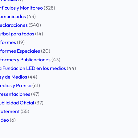
rtículos y Monitoreo
(328)
omunicados
(43)
eclaraciones
(540)
utbol para todos
(14)
nformes
(19)
nformes Especiales
(20)
nformes y Publicaciones
(43)
a Fundacion LED en los medios
(44)
ey de Medios
(44)
edios y Prensa
(61)
resentaciones
(47)
ublicidad Oficial
(37)
tatement
(55)
ideo
(6)