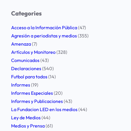
a
r
Categories
c
h
Acceso a la Información Pública
(47)
Agresión a periodistas y medios
(355)
Amenaza
(7)
Artículos y Monitoreo
(328)
Comunicados
(43)
Declaraciones
(540)
Futbol para todos
(14)
Informes
(19)
Informes Especiales
(20)
Informes y Publicaciones
(43)
La Fundacion LED en los medios
(44)
Ley de Medios
(44)
Medios y Prensa
(61)