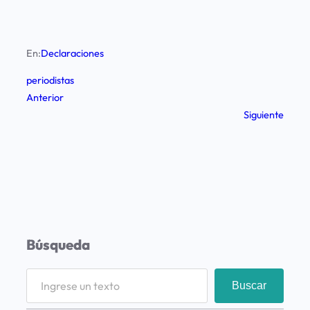
En:
Declaraciones
periodistas
Anterior
Siguiente
Búsqueda
S
Buscar
e