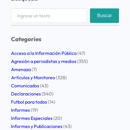
S
Buscar
e
a
r
Categories
c
h
Acceso a la Información Pública
(47)
Agresión a periodistas y medios
(355)
Amenaza
(7)
Artículos y Monitoreo
(328)
Comunicados
(43)
Declaraciones
(540)
Futbol para todos
(14)
Informes
(19)
Informes Especiales
(20)
Informes y Publicaciones
(43)