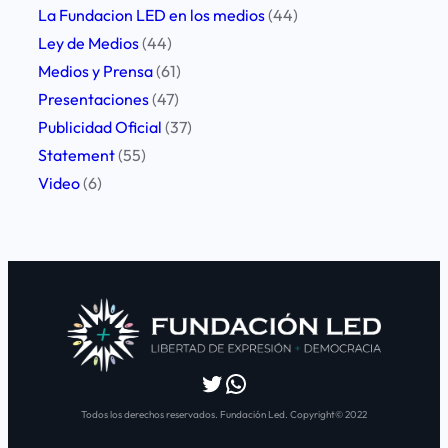
La Fundacion LED en los medios
(44)
Ley de Medios
(44)
Medios y Prensa
(61)
Presentaciones
(47)
Publicidad Oficial
(37)
Statement
(55)
Video
(6)
Twitter
WhatsApp
Todos los derechos reservados. Fundación Led. Copyright© 2022