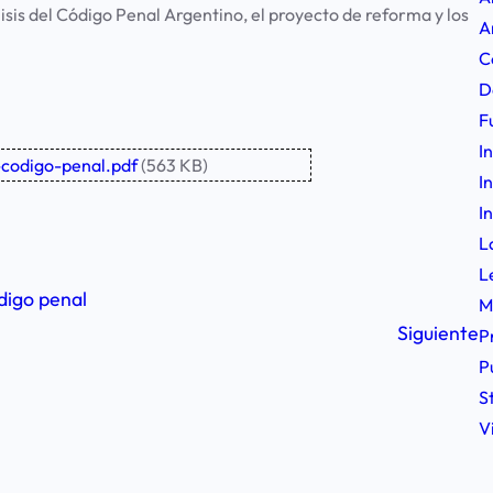
isis del Código Penal Argentino, el proyecto de reforma y los
A
C
D
F
I
codigo-penal.pdf
(563 KB)
I
I
L
L
digo penal
M
Siguiente
P
P
S
V