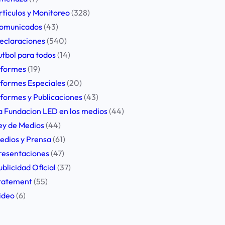
rtículos y Monitoreo
(328)
omunicados
(43)
eclaraciones
(540)
utbol para todos
(14)
nformes
(19)
nformes Especiales
(20)
nformes y Publicaciones
(43)
a Fundacion LED en los medios
(44)
ey de Medios
(44)
edios y Prensa
(61)
resentaciones
(47)
ublicidad Oficial
(37)
tatement
(55)
ideo
(6)