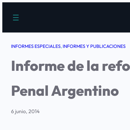
Saltar
al
contenido
INFORMES ESPECIALES
, 
INFORMES Y PUBLICACIONES
Informe de la ref
Penal Argentino
6 junio, 2014