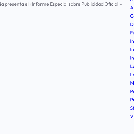
presenta el «Informe Especial sobre Publicidad Oficial –
A
C
D
F
I
I
I
L
L
M
P
P
S
V