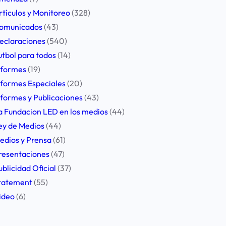
rtículos y Monitoreo
(328)
omunicados
(43)
eclaraciones
(540)
utbol para todos
(14)
nformes
(19)
nformes Especiales
(20)
nformes y Publicaciones
(43)
a Fundacion LED en los medios
(44)
ey de Medios
(44)
edios y Prensa
(61)
resentaciones
(47)
ublicidad Oficial
(37)
tatement
(55)
ideo
(6)