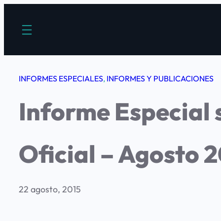
Saltar
al
contenido
INFORMES ESPECIALES
, 
INFORMES Y PUBLICACIONES
Informe Especial 
Oficial – Agosto 
22 agosto, 2015