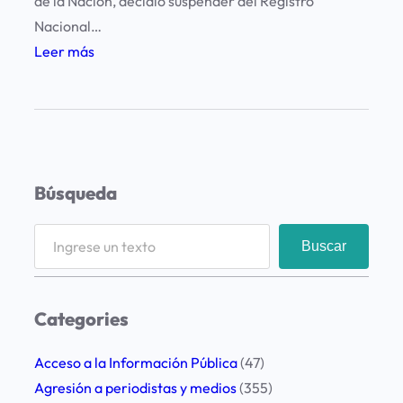
de la Nación, decidió suspender del Registro
Nacional…
:
Leer más
R
e
c
h
a
Búsqueda
z
o
S
Buscar
y
e
p
a
r
r
Categories
e
c
o
h
Acceso a la Información Pública
(47)
c
Agresión a periodistas y medios
(355)