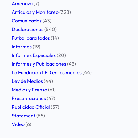
u
Amenaza
(7)
p
Artículos y Monitoreo
(328)
a
Comunicados
(43)
c
Declaraciones
(540)
i
Futbol para todos
(14)
ó
Informes
(19)
n
Informes Especiales
(20)
p
Informes y Publicaciones
(43)
o
La Fundacion LED en los medios
(44)
r
Ley de Medios
(44)
u
Medios y Prensa
(61)
n
Presentaciones
(47)
a
Publicidad Oficial
(37)
n
Statement
(55)
u
Video
(6)
e