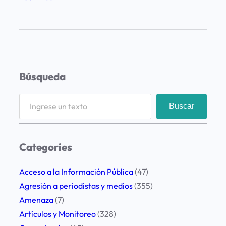
A
m
e
n
a
Búsqueda
z
a
S
Buscar
n
e
a
a
p
r
Categories
e
c
r
h
Acceso a la Información Pública
(47)
i
Agresión a periodistas y medios
(355)
o
Amenaza
(7)
d
Artículos y Monitoreo
(328)
i