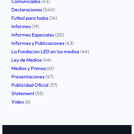
Comunicados
(43)
s
Declaraciones
(540)
t
Futbol para todos
(14)
a
Informes
(19)
s
Informes Especiales
(20)
d
Informes y Publicaciones
(43)
e
La Fundacion LED en los medios
(44)
L
Ley de Medios
(44)
a
Medios y Prensa
(61)
R
Presentaciones
(47)
i
Publicidad Oficial
(37)
o
Statement
(55)
j
Video
(6)
a
y
M
e