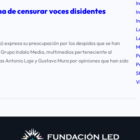
I
ma de censurar voces disidentes
I
I
L
L
 expresa su preocupación por los despidos que se han
M
l Grupo Indalo Media, multimedios perteneciente al
P
tas Antonio Laje y Gustavo Mura por opiniones que han sido
P
S
V