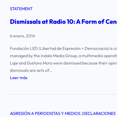
STATEMENT
Dismissals at Radio 10: A Form of Cen
6 enero, 2014
Fundación LED (Libertad de Expresión + Democracia) is con
managed by the Indalo Media Group, a multimedia operati
Laje and Gustavo Mura were dismissed because their opini
dismissals are acts of…
:
Leer más
D
i
s
m
AGRESIÓN A PERIODISTAS Y MEDIOS
, 
DECLARACIONES
i