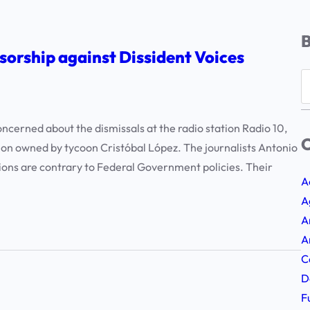
sorship against Dissident Voices
S
e
a
cerned about the dismissals at the radio station Radio 10,
r
C
on owned by tycoon Cristóbal López. The journalists Antonio
c
ons are contrary to Federal Government policies. Their
h
A
A
A
A
C
D
F