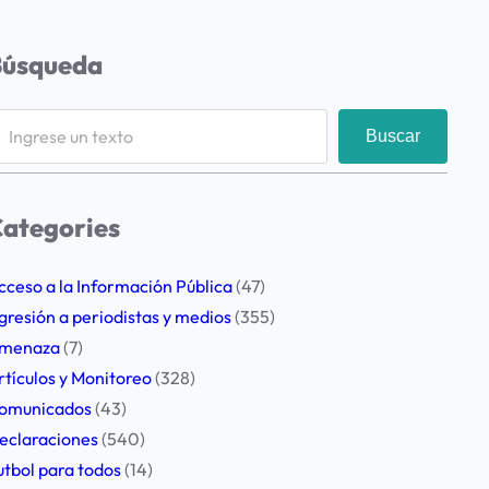
Búsqueda
Buscar
ategories
cceso a la Información Pública
(47)
gresión a periodistas y medios
(355)
menaza
(7)
rtículos y Monitoreo
(328)
omunicados
(43)
eclaraciones
(540)
utbol para todos
(14)