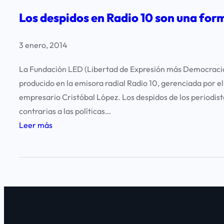
s
Los despidos en Radio 10 son una for
s
a
3 enero, 2014
l
s
La Fundación LED (Libertad de Expresión más Democracia)
a
producido en la emisora radial Radio 10, gerenciada por e
t
empresario Cristóbal López. Los despidos de los periodis
R
contrarias a las políticas…
a
:
Leer más
d
L
i
o
o
s
1
d
0
e
:
s
A
p