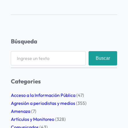
P
r
o
y
e
Búsqueda
c
t
S
Buscar
o
e
A
a
R
r
Categories
G
c
E
h
Acceso a la Información Pública
(47)
N
Agresión a periodistas y medios
(355)
T
Amenaza
(7)
I
Artículos y Monitoreo
(328)
N
Comunicados
(43)