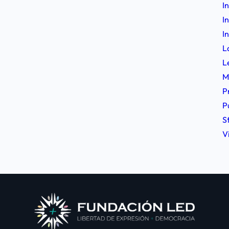
I
I
I
L
L
M
P
P
S
V