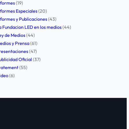
nformes
(19)
nformes Especiales
(20)
nformes y Publicaciones
(43)
a Fundacion LED en los medios
(44)
ey de Medios
(44)
edios y Prensa
(61)
resentaciones
(47)
ublicidad Oficial
(37)
tatement
(55)
ideo
(6)