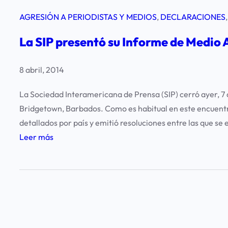
AGRESIÓN A PERIODISTAS Y MEDIOS
, 
DECLARACIONES
,
La SIP presentó su Informe de Medio
8 abril, 2014
La Sociedad Interamericana de Prensa (SIP) cerró ayer, 7 
Bridgetown, Barbados. Como es habitual en este encuentro
detallados por país y emitió resoluciones entre las que se
:
Leer más
L
a
S
I
P
p