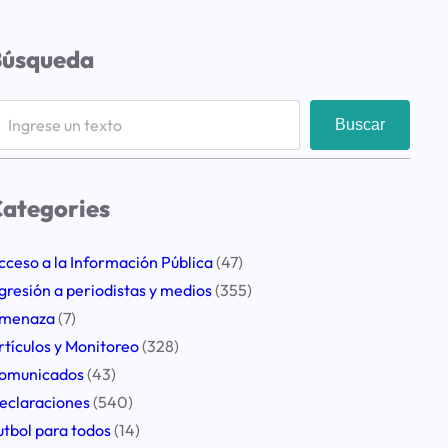
Búsqueda
Buscar
ategories
cceso a la Información Pública
(47)
gresión a periodistas y medios
(355)
menaza
(7)
rtículos y Monitoreo
(328)
omunicados
(43)
eclaraciones
(540)
utbol para todos
(14)