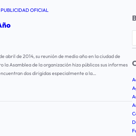
 
PUBLICIDAD OFICIAL
 Año
S
e
a
de abril de 2014, su reunión de medio año en la ciudad de
r
C
 la Asamblea de la organización hizo públicos sus informes
c
 encuentran dos dirigidas especialmente a la…
h
A
A
A
A
C
D
F