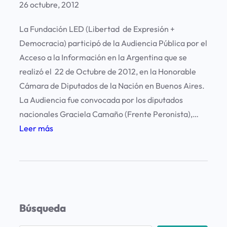
26 octubre, 2012
ó
d
La Fundación LED (Libertad de Expresión +
e
Democracia) participó de la Audiencia Pública por el
l
Acceso a la Información en la Argentina que se
a
realizó el 22 de Octubre de 2012, en la Honorable
a
Cámara de Diputados de la Nación en Buenos Aires.
u
La Audiencia fue convocada por los diputados
d
nacionales Graciela Camaño (Frente Peronista),…
i
:
Leer más
e
L
n
a
c
F
i
u
a
n
p
Búsqueda
d
ú