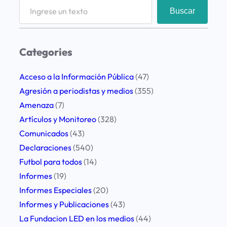
a
S
b
Buscar
c
e
l
i
a
i
ó
r
c
Categories
n
c
a
L
h
Acceso a la Información Pública
(47)
e
E
Agresión a periodistas y medios
(355)
n
D
Amenaza
(7)
e
p
Artículos y Monitoreo
(328)
l
a
Comunicados
(43)
C
r
Declaraciones
(540)
o
t
Futbol para todos
(14)
n
i
Informes
(19)
g
c
Informes Especiales
(20)
r
i
Informes y Publicaciones
(43)
e
p
La Fundacion LED en los medios
(44)
s