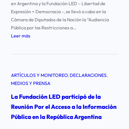
en Argentina y la Fundación LED – Libertad de
Expresión + Democracia -, se llevó a cabo en la
Cámara de Diputados de la Nación la “Audiencia
Pública por las Restricciones a…
:
Leer más
L
E
D
p
ARTÍCULOS Y MONITOREO
, 
DECLARACIONES
, 
a
MEDIOS Y PRENSA
r
t
La Fundación LED participó de la
i
Reunión Por el Acceso a la Información
c
Pública en la República Argentina
i
p