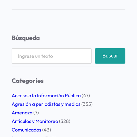
e
p
u
d
Búsqueda
i
o
S
Buscar
p
e
o
a
r
r
Categories
e
c
l
h
Acceso a la Información Pública
(47)
a
Agresión a periodistas y medios
(355)
t
Amenaza
(7)
a
Artículos y Monitoreo
(328)
q
Comunicados
(43)
u