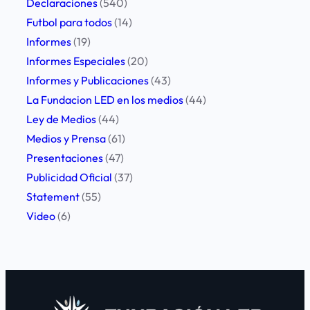
Declaraciones
(540)
e
Futbol para todos
(14)
a
Informes
(19)
t
Informes Especiales
(20)
r
Informes y Publicaciones
(43)
a
La Fundacion LED en los medios
(44)
b
Ley de Medios
(44)
a
Medios y Prensa
(61)
j
Presentaciones
(47)
a
Publicidad Oficial
(37)
d
Statement
(55)
o
Video
(6)
r
e
s
d
e