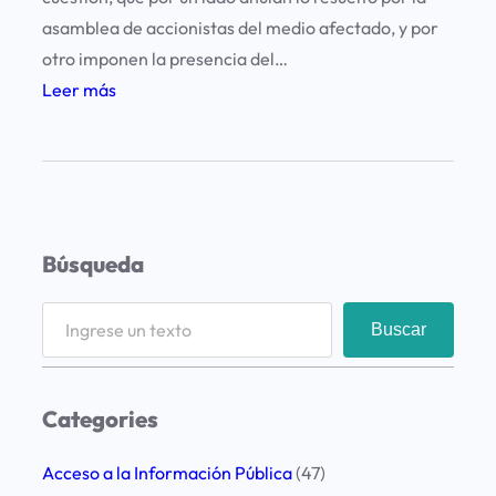
o
asamblea de accionistas del medio afectado, y por
a
otro imponen la presencia del…
P
:
Leer más
a
I
p
n
e
t
l
e
P
r
Búsqueda
r
v
e
e
S
n
Buscar
n
e
s
c
a
a
i
r
Categories
ó
c
n
h
Acceso a la Información Pública
(47)
d