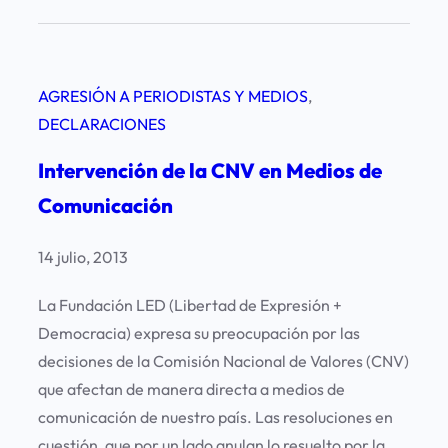
a
C
N
AGRESIÓN A PERIODISTAS Y MEDIOS
, 
V
DECLARACIONES
i
n
Intervención de la CNV en Medios de
i
Comunicación
c
i
14 julio, 2013
a
s
La Fundación LED (Libertad de Expresión +
u
Democracia) expresa su preocupación por las
m
decisiones de la Comisión Nacional de Valores (CNV)
a
que afectan de manera directa a medios de
r
comunicación de nuestro país. Las resoluciones en
i
cuestión, que por un lado anulan lo resuelto por la