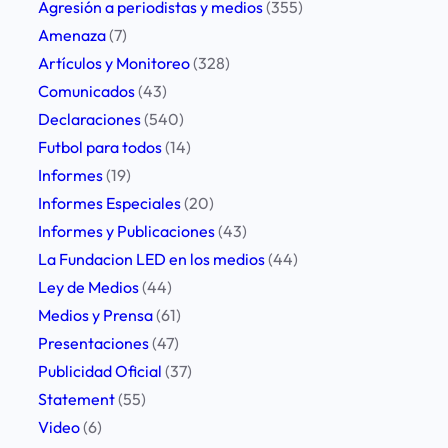
Agresión a periodistas y medios
(355)
e
Amenaza
(7)
l
Artículos y Monitoreo
(328)
a
Comunicados
(43)
C
Declaraciones
(540)
N
Futbol para todos
(14)
V
Informes
(19)
e
Informes Especiales
(20)
n
Informes y Publicaciones
(43)
M
La Fundacion LED en los medios
(44)
e
Ley de Medios
(44)
d
Medios y Prensa
(61)
i
Presentaciones
(47)
o
Publicidad Oficial
(37)
s
Statement
(55)
d
Video
(6)
e