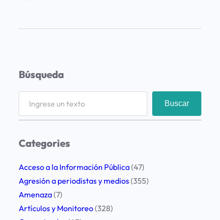
P
r
o
f
u
Búsqueda
n
d
S
Buscar
a
e
p
a
r
r
Categories
e
c
o
h
Acceso a la Información Pública
(47)
c
Agresión a periodistas y medios
(355)
u
Amenaza
(7)
p
Artículos y Monitoreo
(328)
a