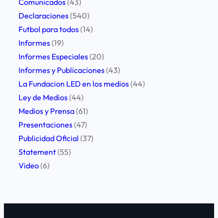
Comunicados
(43)
c
Declaraciones
(540)
i
Futbol para todos
(14)
ó
Informes
(19)
n
Informes Especiales
(20)
p
Informes y Publicaciones
(43)
o
La Fundacion LED en los medios
(44)
r
Ley de Medios
(44)
l
Medios y Prensa
(61)
a
Presentaciones
(47)
l
Publicidad Oficial
(37)
i
Statement
(55)
b
Video
(6)
e
r
t
a