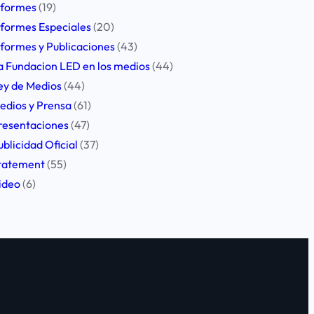
nformes
(19)
nformes Especiales
(20)
nformes y Publicaciones
(43)
a Fundacion LED en los medios
(44)
ey de Medios
(44)
edios y Prensa
(61)
resentaciones
(47)
ublicidad Oficial
(37)
tatement
(55)
ideo
(6)