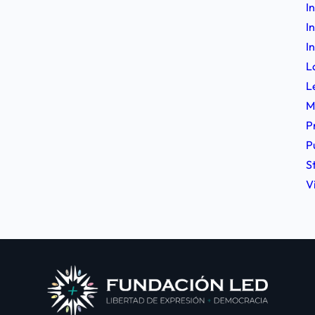
I
I
I
L
L
M
P
P
S
V