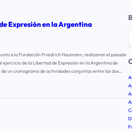
de Expresión en la Argentina
S
e
a
unto a la Fundación Friedrich Naumann, realizaron el pasado
r
C
 ejercicio de la Libertad de Expresión en la Argentina de
c
 de un cronograma de actividades conjuntas entre las dos…
h
A
A
A
A
C
D
F