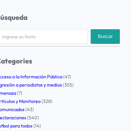
Búsqueda
Buscar
ategories
cceso a la Información Pública
(47)
gresión a periodistas y medios
(355)
menaza
(7)
rtículos y Monitoreo
(328)
omunicados
(43)
eclaraciones
(540)
utbol para todos
(14)