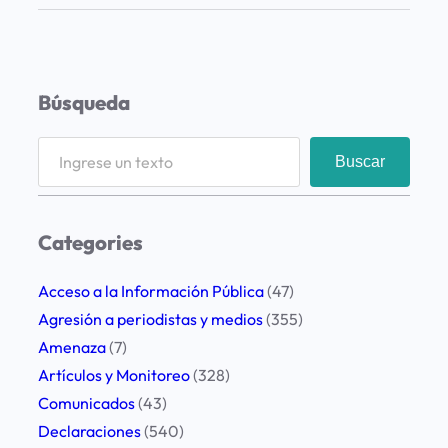
a
F
u
n
Búsqueda
d
a
S
Buscar
c
e
i
a
ó
r
Categories
n
c
L
h
Acceso a la Información Pública
(47)
E
Agresión a periodistas y medios
(355)
D
Amenaza
(7)
p
Artículos y Monitoreo
(328)
a
Comunicados
(43)
r
Declaraciones
(540)