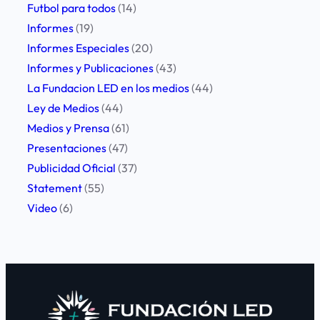
t
Futbol para todos
(14)
i
Informes
(19)
c
Informes Especiales
(20)
i
Informes y Publicaciones
(43)
p
La Fundacion LED en los medios
(44)
ó
Ley de Medios
(44)
d
Medios y Prensa
(61)
e
Presentaciones
(47)
l
Publicidad Oficial
(37)
X
Statement
(55)
C
Video
(6)
o
n
g
r
e