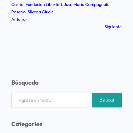
Carrió
, 
Fundación Libertad
, 
José María Campagnoli
, 
Rosario
, 
Silvana Giudici
Anterior
Siguiente
Búsqueda
S
Buscar
e
a
r
Categories
c