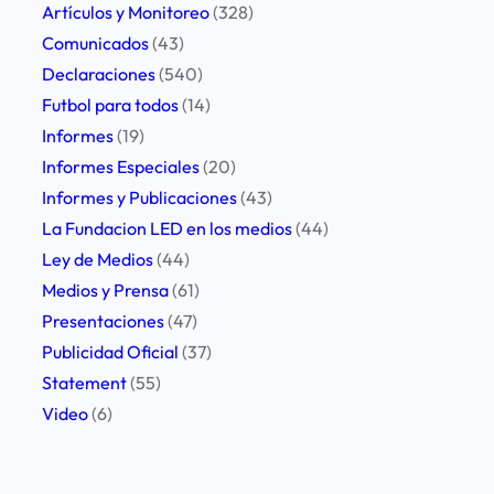
n
Artículos y Monitoreo
(328)
a
Comunicados
(43)
z
Declaraciones
(540)
a
Futbol para todos
(14)
s
Informes
(19)
a
Informes Especiales
(20)
l
Informes y Publicaciones
(43)
p
La Fundacion LED en los medios
(44)
e
Ley de Medios
(44)
r
Medios y Prensa
(61)
i
Presentaciones
(47)
o
Publicidad Oficial
(37)
d
Statement
(55)
i
Video
(6)
s
t