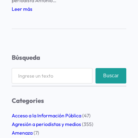
periodista Antonio…
:
Leer más
R
e
p
u
d
Búsqueda
i
o
S
Buscar
a
e
l
a
a
r
Categories
s
c
a
h
Acceso a la Información Pública
(47)
m
Agresión a periodistas y medios
(355)
e
Amenaza
(7)