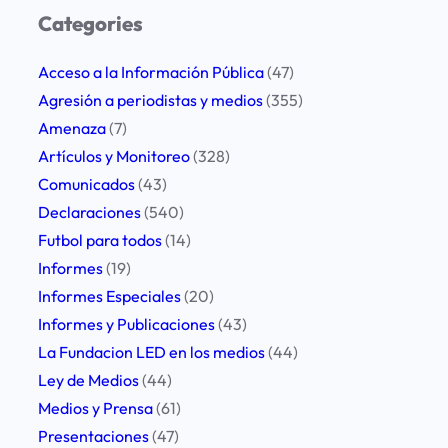
r
Categories
c
h
Acceso a la Información Pública
(47)
Agresión a periodistas y medios
(355)
Amenaza
(7)
Artículos y Monitoreo
(328)
Comunicados
(43)
Declaraciones
(540)
Futbol para todos
(14)
Informes
(19)
Informes Especiales
(20)
Informes y Publicaciones
(43)
La Fundacion LED en los medios
(44)
Ley de Medios
(44)
Medios y Prensa
(61)
Presentaciones
(47)