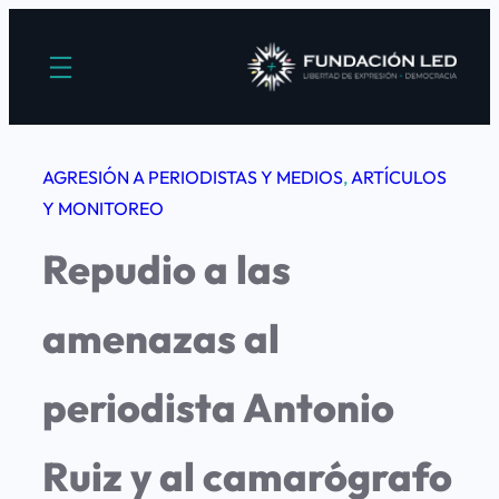
Saltar
al
contenido
AGRESIÓN A PERIODISTAS Y MEDIOS
, 
ARTÍCULOS
Y MONITOREO
Repudio a las
amenazas al
periodista Antonio
Ruiz y al camarógrafo