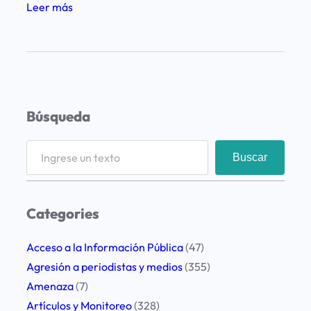
:
Leer más
L
a
F
u
n
Búsqueda
d
a
S
Buscar
c
e
i
a
ó
r
Categories
n
c
L
h
Acceso a la Información Pública
(47)
E
Agresión a periodistas y medios
(355)
D
Amenaza
(7)
p
Artículos y Monitoreo
(328)