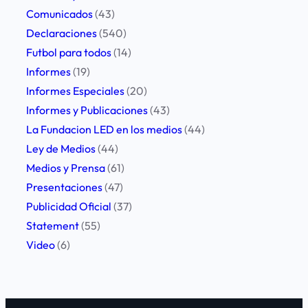
a
Comunicados
(43)
r
Declaraciones
(540)
t
Futbol para todos
(14)
i
Informes
(19)
c
Informes Especiales
(20)
i
Informes y Publicaciones
(43)
p
La Fundacion LED en los medios
(44)
ó
Ley de Medios
(44)
d
Medios y Prensa
(61)
e
Presentaciones
(47)
l
Publicidad Oficial
(37)
X
Statement
(55)
C
Video
(6)
o
n
g