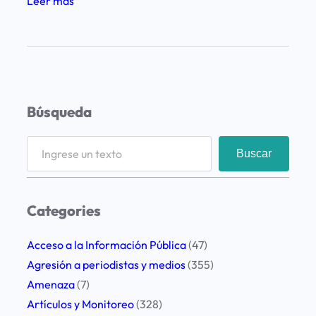
:
Leer más
L
a
F
u
n
Búsqueda
d
a
S
Buscar
c
e
i
a
ó
r
Categories
n
c
L
h
Acceso a la Información Pública
(47)
E
Agresión a periodistas y medios
(355)
D
Amenaza
(7)
e
Artículos y Monitoreo
(328)