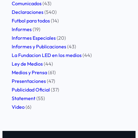
x
Comunicados
(43)
p
Declaraciones
(540)
r
Futbol para todos
(14)
e
Informes
(19)
s
Informes Especiales
(20)
a
Informes y Publicaciones
(43)
s
La Fundacion LED en los medios
(44)
u
Ley de Medios
(44)
p
Medios y Prensa
(61)
r
Presentaciones
(47)
e
Publicidad Oficial
(37)
o
Statement
(55)
c
Video
(6)
u
p
a