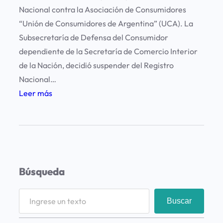
Nacional contra la Asociación de Consumidores
“Unión de Consumidores de Argentina” (UCA). La
Subsecretaría de Defensa del Consumidor
dependiente de la Secretaría de Comercio Interior
de la Nación, decidió suspender del Registro
Nacional…
:
Leer más
R
e
c
h
a
Búsqueda
z
o
S
Buscar
y
e
p