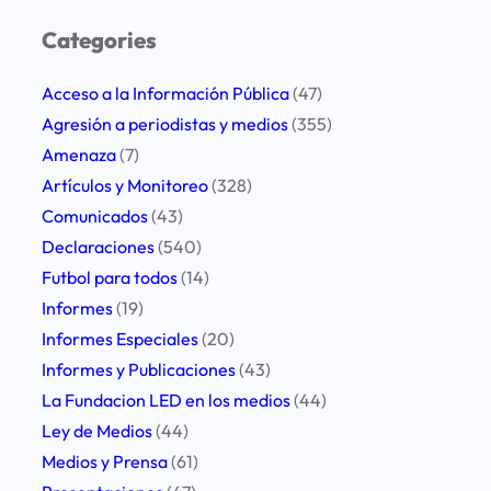
a
r
r
Categories
e
c
o
h
Acceso a la Información Pública
(47)
c
Agresión a periodistas y medios
(355)
u
Amenaza
(7)
p
Artículos y Monitoreo
(328)
a
Comunicados
(43)
c
Declaraciones
(540)
i
Futbol para todos
(14)
ó
Informes
(19)
n
Informes Especiales
(20)
p
Informes y Publicaciones
(43)
o
La Fundacion LED en los medios
(44)
r
Ley de Medios
(44)
u
Medios y Prensa
(61)
n