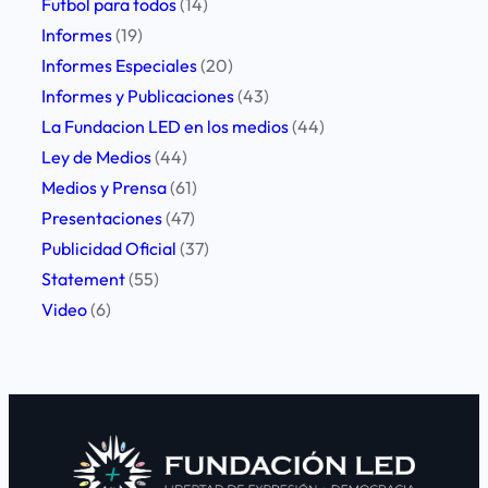
Futbol para todos
(14)
a
Informes
(19)
e
Informes Especiales
(20)
n
Informes y Publicaciones
(43)
l
La Fundacion LED en los medios
(44)
a
Ley de Medios
(44)
p
Medios y Prensa
(61)
r
Presentaciones
(47)
o
Publicidad Oficial
(37)
v
Statement
(55)
i
Video
(6)
n
c
i
a
d
e