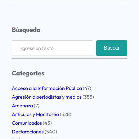
n
s
u
Búsqueda
r
a
S
Buscar
n
e
a
a
p
r
Categories
e
c
r
h
Acceso a la Información Pública
(47)
i
Agresión a periodistas y medios
(355)
o
Amenaza
(7)
d
Artículos y Monitoreo
(328)
i
Comunicados
(43)
s
Declaraciones
(540)
t