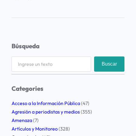
A
t
e
n
t
Búsqueda
a
d
S
Buscar
o
e
c
a
o
r
Categories
n
c
t
h
Acceso a la Información Pública
(47)
r
Agresión a periodistas y medios
(355)
a
Amenaza
(7)
e
Artículos y Monitoreo
(328)
l