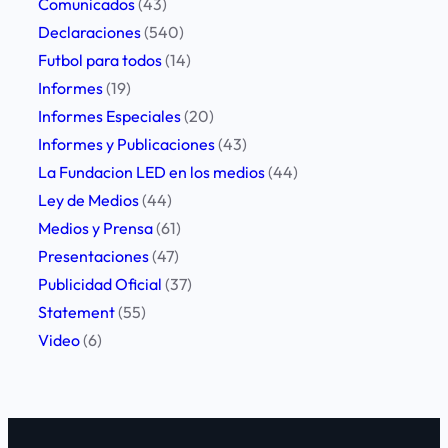
Comunicados
(43)
s
Declaraciones
(540)
e
Futbol para todos
(14)
m
Informes
(19)
a
Informes Especiales
(20)
n
Informes y Publicaciones
(43)
a
La Fundacion LED en los medios
(44)
r
Ley de Medios
(44)
i
Medios y Prensa
(61)
o
Presentaciones
(47)
«
Publicidad Oficial
(37)
C
Statement
(55)
h
Video
(6)
a
r
l
i