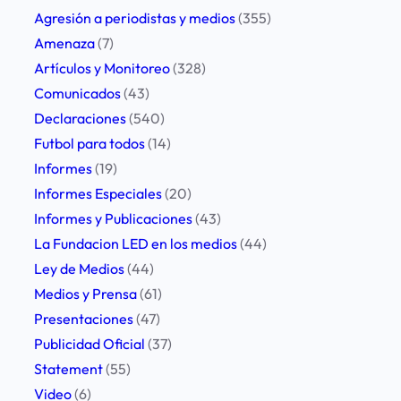
p
Agresión a periodistas y medios
(355)
o
Amenaza
(7)
r
Artículos y Monitoreo
(328)
l
Comunicados
(43)
i
Declaraciones
(540)
m
Futbol para todos
(14)
i
Informes
(19)
t
Informes Especiales
(20)
a
Informes y Publicaciones
(43)
c
La Fundacion LED en los medios
(44)
i
Ley de Medios
(44)
o
Medios y Prensa
(61)
n
Presentaciones
(47)
e
Publicidad Oficial
(37)
s
Statement
(55)
a
Video
(6)