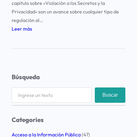
capítulo sobre «Violación a los Secretos y la
Privacidad» son un avance sobre cualquier tipo de
regulación al…
:
Leer más
P
r
e
o
c
Búsqueda
u
p
S
Buscar
a
e
c
a
i
r
Categories
ó
c
n
h
Acceso a la Información Pública
(47)