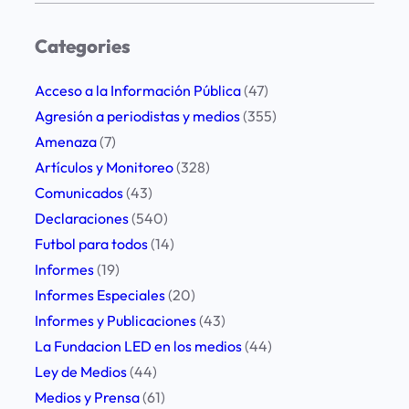
a
r
Categories
c
h
Acceso a la Información Pública
(47)
Agresión a periodistas y medios
(355)
Amenaza
(7)
Artículos y Monitoreo
(328)
Comunicados
(43)
Declaraciones
(540)
Futbol para todos
(14)
Informes
(19)
Informes Especiales
(20)
Informes y Publicaciones
(43)
La Fundacion LED en los medios
(44)
Ley de Medios
(44)
Medios y Prensa
(61)