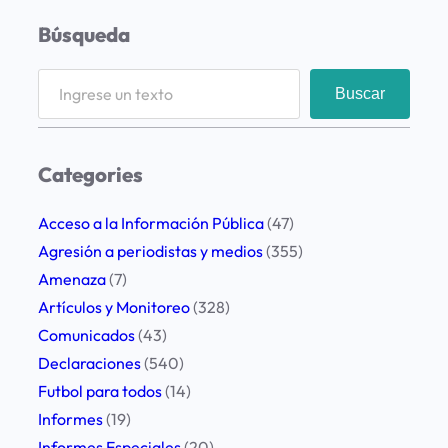
Búsqueda
S
Buscar
e
a
r
Categories
c
h
Acceso a la Información Pública
(47)
Agresión a periodistas y medios
(355)
Amenaza
(7)
Artículos y Monitoreo
(328)
Comunicados
(43)
Declaraciones
(540)
Futbol para todos
(14)
Informes
(19)
Informes Especiales
(20)