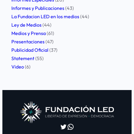
Informes y Publicaciones
(43)
La Fundacion LED en los medios
(44)
Ley de Medios
(44)
Medios y Prensa
(61)
Presentaciones
(47)
Publicidad Oficial
(37)
Statement
(55)
Video
(6)
Twitter
WhatsApp