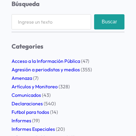
Búsqueda
S
Buscar
e
a
r
Categories
c
h
Acceso a la Información Pública
(47)
Agresión a periodistas y medios
(355)
Amenaza
(7)
Artículos y Monitoreo
(328)
Comunicados
(43)
Declaraciones
(540)
Futbol para todos
(14)
Informes
(19)
Informes Especiales
(20)