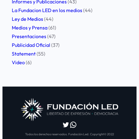
Informes y Publicaciones
(43)
La Fundacion LED en los medios
(44)
Ley de Medios
(44)
Medios y Prensa
(61)
Presentaciones
(47)
Publicidad Oficial
(37)
Statement
(55)
Video
(6)
Twitter
WhatsApp
Todos los derechos reservados. Fundación Led. Copyright© 2022