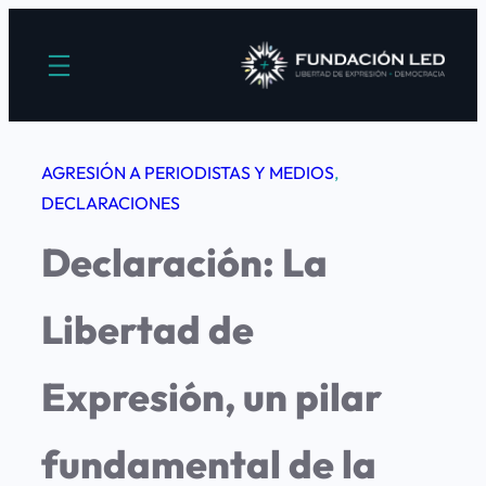
Saltar
al
contenido
AGRESIÓN A PERIODISTAS Y MEDIOS
, 
DECLARACIONES
Declaración: La
Libertad de
Expresión, un pilar
fundamental de la